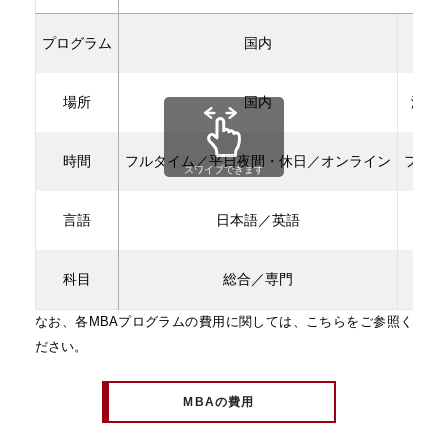
プログラム
国内
場所
国内
海外
時間
フルタイム／平日夜間・休日／オンライン
フルタ
スワイプできます
言語
日本語／英語
英
科目
総合／専門
なお、各MBAプログラムの費用に関しては、こちらをご参照く
ださい。
MBAの費用